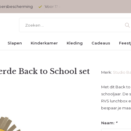
opersbescherming
Voor 17 uur besteld, vandaag verzonden
Slapen
Kinderkamer
Kleding
Cadeaus
Feest
rde Back to School set
Merk:
Studio B
Met dit Back to 
schooljaar. De 
RVS lunchbox e
bespaar je maar
Naam:
*