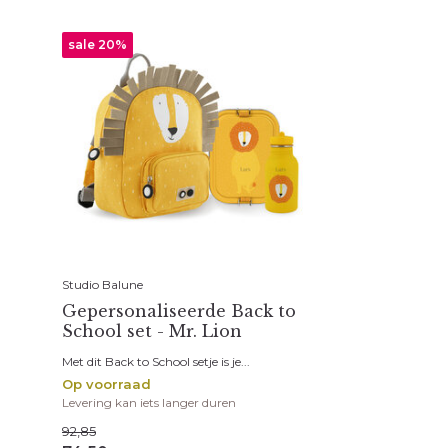
sale 20%
Studio Balune
Gepersonaliseerde Back to
School set - Mr. Lion
Met dit Back to School setje is je...
Op voorraad
Levering kan iets langer duren
92,85