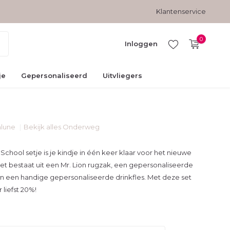
Gratis verzending vanaf € 45,-
Veilig betalen met kopersbesc
Klantenservice
0
Inloggen
je
Gepersonaliseerd
Uitvliegers
alune
Bekijk alles Onderweg
Account
aanmaken
School setje is je kindje in één keer klaar voor het nieuwe
set bestaat uit een Mr. Lion rugzak, een gepersonaliseerde
n een handige gepersonaliseerde drinkfles. Met deze set
 liefst 20%!