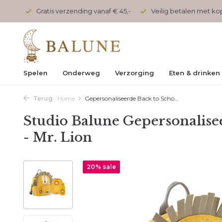
onden
Gratis verzending vanaf € 45,-
Veilig betalen met k
Spelen
Onderweg
Verzorging
Eten & drinken
Terug
Home
Gepersonaliseerde Back to Scho...
Studio Balune Gepersonalisee
- Mr. Lion
20% sale