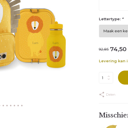
Lettertype:
*
74,50
92,85
Levering kan 
Delen
Misschien