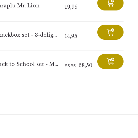
araplu Mr. Lion
19,95
ackbox set - 3-delig...
14,95
ck to School set - M...
68,50
85,85