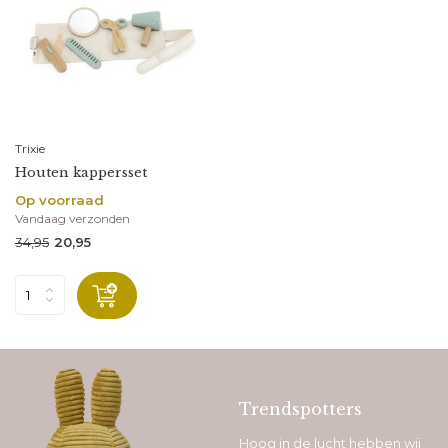
Trixie
Houten kappersset
Op voorraad
Vandaag verzonden
34,95
20,95
Trendspotters
Hoog in de lucht hebben wij