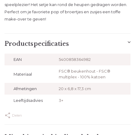
speelplezier! Het setje kan rond de heupen gedragen worden.
Perfect om je favoriete pop of broertjes en zusjes een toffe
make-over te geven!
Productspecificaties
EAN
5400858364982
FSC® beukenhout - FSC®
Materiaal
multiplex - 100% katoen
Afmetingen
20 x 6,8 x 17,3 cm
Leeftijdsadvies
3+
Delen