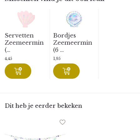
Servetten
Bordjes
Zeemeermin
Zeemeermin
(...
(6 ...
4,45
1,95
Dit heb je eerder bekeken