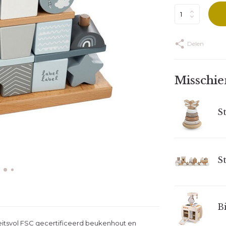
Delen
Misschien
S
S
Bi
iteitsvol FSC gecertificeerd beukenhout en