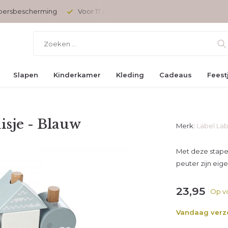
opersbescherming
Voor 17 uur besteld, vandaag verzonden
Slapen
Kinderkamer
Kleding
Cadeaus
Feest
isje - Blauw
Merk:
Label Lab
Met deze stapel
peuter zijn eig
23,95
Op v
Vandaag ver