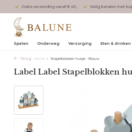
onden
Gratis verzending vanaf € 45,-
Veilig betalen met k
Spelen
Onderweg
Verzorging
Eten & drinken
Terug
Home
Stapelblokken huisje - Blauw
Label Label Stapelblokken hu