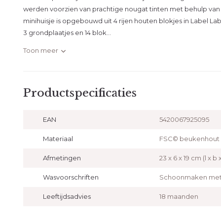
werden voorzien van prachtige nougat tinten met behulp van k
minihuisje is opgebouwd uit 4 rijen houten blokjes in Label Label 
3 grondplaatjes en 14 blok...
Toon meer
Productspecificaties
EAN
5420067925095
Materiaal
FSC© beukenhout
Afmetingen
23 x 6 x 19 cm (l x b 
Wasvoorschriften
Schoonmaken met 
Leeftijdsadvies
18 maanden