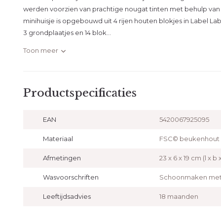
werden voorzien van prachtige nougat tinten met behulp van k
minihuisje is opgebouwd uit 4 rijen houten blokjes in Label Label 
3 grondplaatjes en 14 blok...
Toon meer
Productspecificaties
EAN
5420067925095
Materiaal
FSC© beukenhout
Afmetingen
23 x 6 x 19 cm (l x b 
Wasvoorschriften
Schoonmaken met 
Leeftijdsadvies
18 maanden