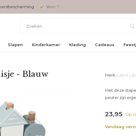
opersbescherming
Voor 17 uur besteld, vandaag verzonden
Slapen
Kinderkamer
Kleding
Cadeaus
Feest
isje - Blauw
Merk:
Label Lab
Met deze stapel
peuter zijn eig
23,95
Op v
Vandaag ver