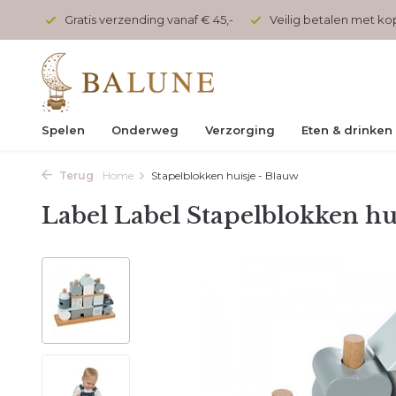
onden
Gratis verzending vanaf € 45,-
Veilig betalen met k
Spelen
Onderweg
Verzorging
Eten & drinken
Terug
Home
Stapelblokken huisje - Blauw
Label Label Stapelblokken hu