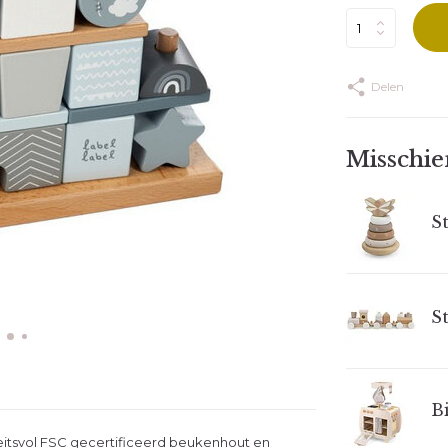
Delen
Misschien
S
S
Bi
iteitsvol FSC gecertificeerd beukenhout en