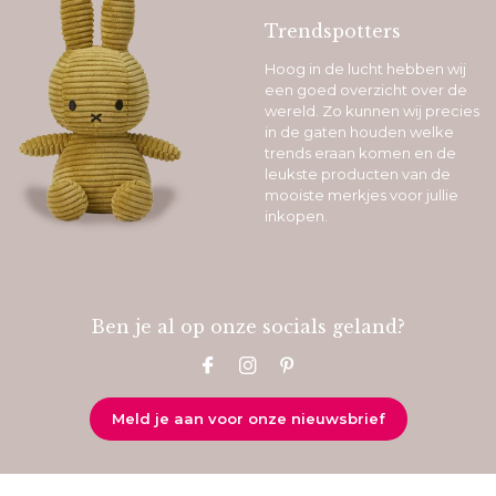
Trendspotters
Hoog in de lucht hebben wij
een goed overzicht over de
wereld. Zo kunnen wij precies
in de gaten houden welke
trends eraan komen en de
leukste producten van de
mooiste merkjes voor jullie
inkopen.
Ben je al op onze socials geland?
Meld je aan voor onze nieuwsbrief