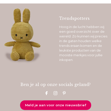
Trendspotters
Hoog in de lucht hebben wij
een goed overzicht over de
wereld. Zo kunnen wij precies
in de gaten houden welke
trends eraan komen en de
leukste producten van de
mooiste merkjes voor jullie
inkopen.
Ben je al op onze socials geland?
Meld je aan voor onze nieuwsbrief