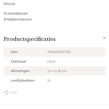
Inhoud:
10 neonkleuren
6 heldere kleuren
Productspecificaties
EAN
3760235517335
Materiaal
Hout
Afmetingen
3 x 3 x 18 cm
Leeftijdsadvies
2+
Delen