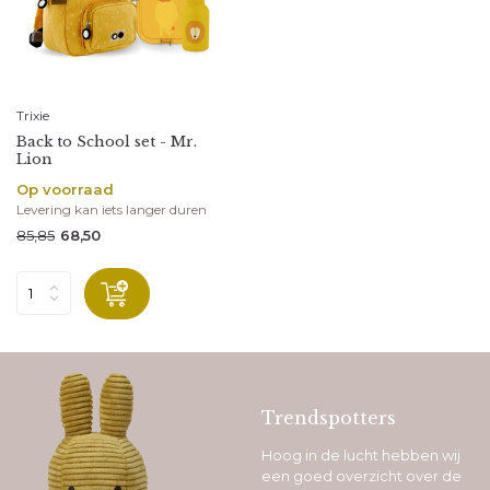
Trixie
Back to School set - Mr.
Lion
Op voorraad
Levering kan iets langer duren
85,85
68,50
Trendspotters
Hoog in de lucht hebben wij
een goed overzicht over de