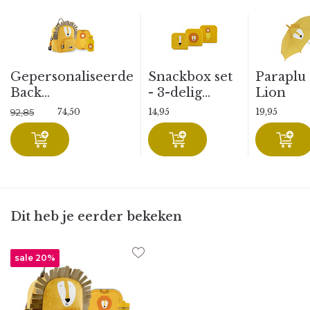
Gepersonaliseerde
Snackbox set
Paraplu
Back...
- 3-delig...
Lion
74,50
14,95
19,95
92,85
Dit heb je eerder bekeken
sale 20%