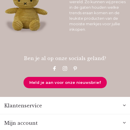
wereld. Zo kunnen wij precies
in de gaten houden welke
trends eraan komen en de
leukste producten van de
mooiste merkjes voor jullie
inkopen.
Ben je al op onze socials geland?
Meld je aan voor onze nieuwsbrief
Klantenservice
Mijn account