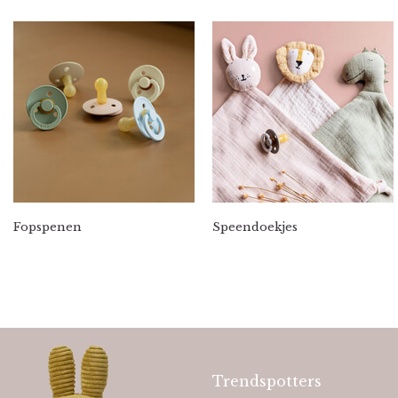
Fopspenen
Speendoekjes
Trendspotters