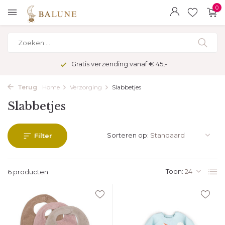
0
Gratis verzending vanaf € 45,-
Terug
Home
Verzorging
Slabbetjes
Slabbetjes
Sorteren op:
Filter
Toon:
6 producten