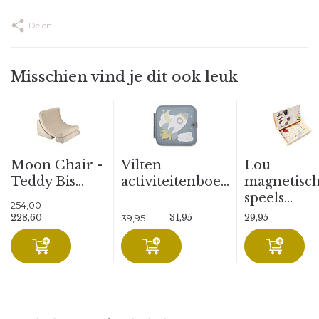
Delen
Misschien vind je dit ook leuk
Moon Chair -
Vilten
Lou
Teddy Bis...
activiteitenboe...
magnetisc
speels...
254,00
228,60
31,95
29,95
39,95