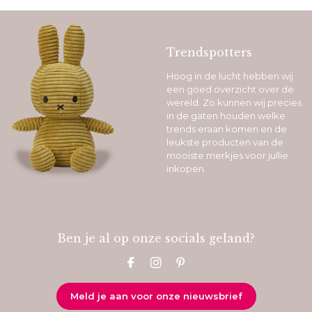
Trendspotters
Hoog in de lucht hebben wij
een goed overzicht over de
wereld. Zo kunnen wij precies
in de gaten houden welke
trends eraan komen en de
leukste producten van de
mooiste merkjes voor jullie
inkopen.
Ben je al op onze socials geland?
Meld je aan voor onze nieuwsbrief