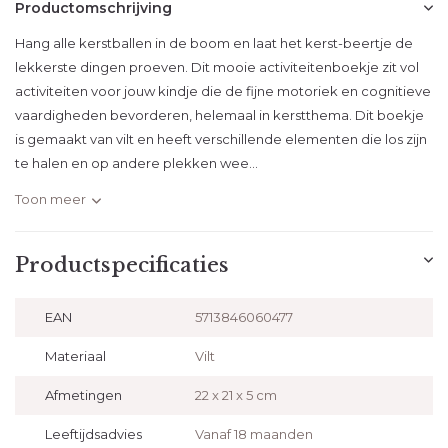
Productomschrijving
Hang alle kerstballen in de boom en laat het kerst-beertje de
lekkerste dingen proeven. Dit mooie activiteitenboekje zit vol
activiteiten voor jouw kindje die de fijne motoriek en cognitieve
vaardigheden bevorderen, helemaal in kerstthema. Dit boekje
is gemaakt van vilt en heeft verschillende elementen die los zijn
te halen en op andere plekken wee...
Toon meer
Productspecificaties
EAN
5713846060477
Materiaal
Vilt
Afmetingen
22 x 21 x 5 cm
Leeftijdsadvies
Vanaf 18 maanden