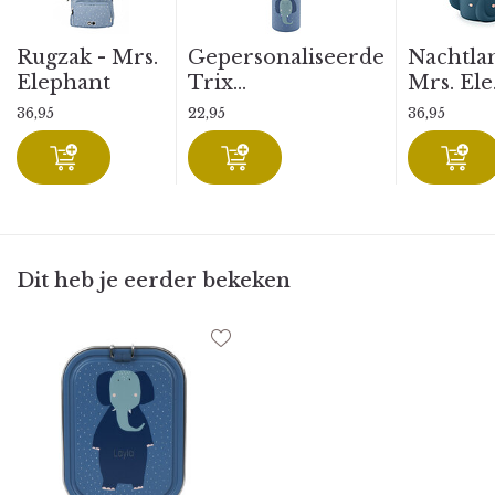
Rugzak - Mrs.
Gepersonaliseerde
Nachtla
Elephant
Trix...
Mrs. Ele.
36,95
22,95
36,95
Dit heb je eerder bekeken