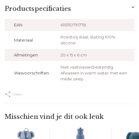
Productspecificaties
EAN
6151110791778
Roestvrij staal, sluiting 100%
Materiaal
silicone
Afmetingen
20 x 15 x 6 cm
Niet vaatwasserbestendig.
Wasvoorschriften
Afwassen in warm water met een
milde zeep.
Delen
Misschien vind je dit ook leuk