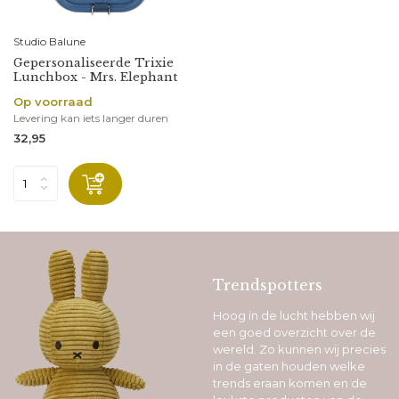
Studio Balune
Gepersonaliseerde Trixie
Lunchbox - Mrs. Elephant
Op voorraad
Levering kan iets langer duren
32,95
Trendspotters
Hoog in de lucht hebben wij
een goed overzicht over de
wereld. Zo kunnen wij precies
in de gaten houden welke
trends eraan komen en de