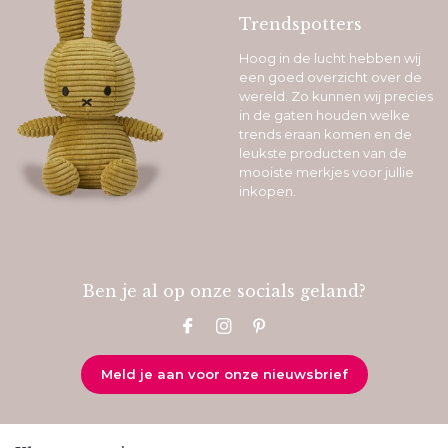
Trendspotters
Hoog in de lucht hebben wij
een goed overzicht over de
wereld. Zo kunnen wij precies
in de gaten houden welke
trends eraan komen en de
leukste producten van de
mooiste merkjes voor jullie
inkopen.
Ben je al op onze socials geland?
Meld je aan voor onze nieuwsbrief