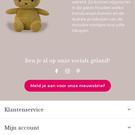
wereld. Zo kunnen wij precies
in de gaten houden welke
trends eraan komen en de
leukste producten van de
mooiste merkjes voor jullie
inkopen.
Ben je al op onze socials geland?
Meld je aan voor onze nieuwsbrief
Klantenservice
Mijn account