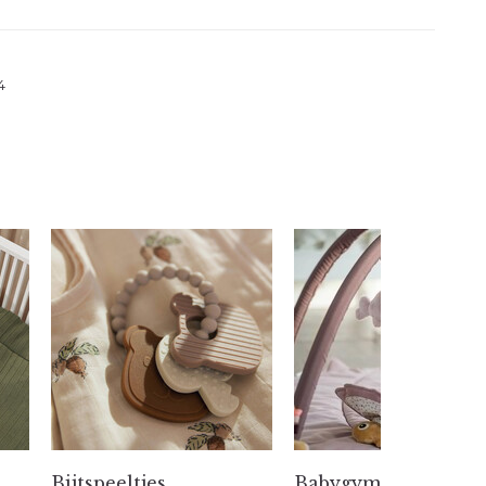
4
Bijtspeeltjes
Babygyms