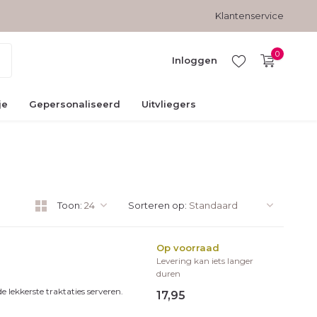
Gratis verzending vanaf € 45,-
Veilig betalen met kopersbesc
Klantenservice
0
Inloggen
je
Gepersonaliseerd
Uitvliegers
Account
aanmaken
Toon:
Sorteren op:
Op voorraad
Levering kan iets langer
duren
e lekkerste traktaties serveren.
17,95