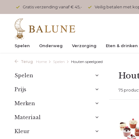
onden
Gratis verzending vanaf € 45,-
Veilig betalen met k
Spelen
Onderweg
Verzorging
Eten & drinken
Terug
Home
Spelen
Houten speelgoed
Hout
Spelen
Prijs
75 produc
Merken
Materiaal
Kleur