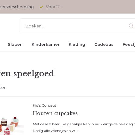
opersbescherming
Voor 17 uur besteld, vandaag verzonden
Slapen
Kinderkamer
Kleding
Cadeaus
Feest
en speelgoed
ten
Kid's Concept
Houten cupcakes
Met deze 9 heerlijke gebakjes kan jouw kleintje de hele dag d
Nodig alle vriendjes en vr...