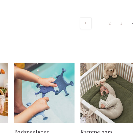
1
2
3
Badspeelgoed
Rammelaars