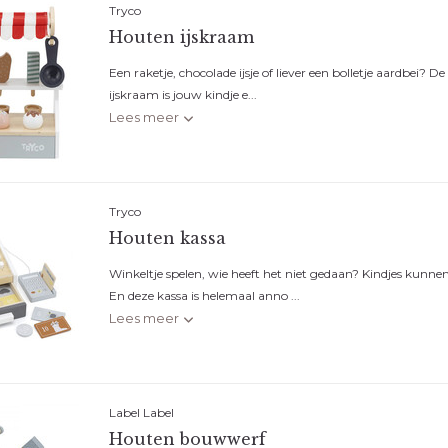
Tryco
Houten ijskraam
Een raketje, chocolade ijsje of liever een bolletje aardbei? D
ijskraam is jouw kindje e...
Lees meer
Tryco
Houten kassa
Winkeltje spelen, wie heeft het niet gedaan? Kindjes kunn
En deze kassa is helemaal anno ...
Lees meer
Label Label
Houten bouwwerf