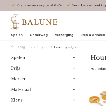
naf € 45,-
Veilig betalen met kopersbescherming
Voor 17 
Spelen
Onderweg
Verzorging
Eten & drinken
Terug
Home
Spelen
Houten speelgoed
Hout
Spelen
Prijs
75 produc
Merken
Materiaal
Kleur