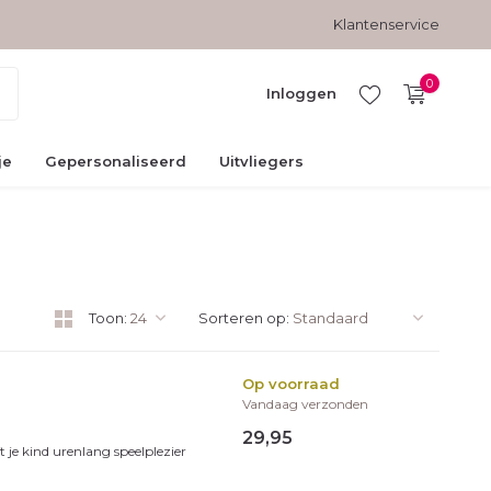
Veilig betalen met kopersbescherming
Klantenservice
0
Inloggen
je
Gepersonaliseerd
Uitvliegers
Account
aanmaken
Toon:
Sorteren op:
Op voorraad
Vandaag verzonden
29,95
 je kind urenlang speelplezier