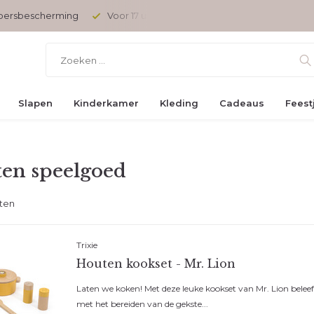
uur besteld, vandaag verzonden
Gratis verzending vanaf € 45,-
Slapen
Kinderkamer
Kleding
Cadeaus
Feest
en speelgoed
ten
Trixie
Houten kookset - Mr. Lion
Laten we koken! Met deze leuke kookset van Mr. Lion beleeft
met het bereiden van de gekste...