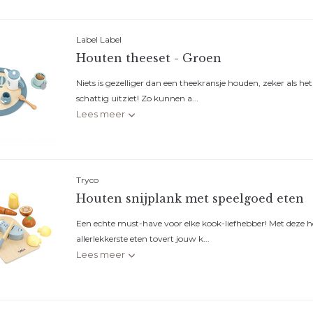
Label Label
Houten theeset - Groen
Niets is gezelliger dan een theekransje houden, zeker als het
schattig uitziet! Zo kunnen a...
Lees meer
Tryco
Houten snijplank met speelgoed eten
Een echte must-have voor elke kook-liefhebber! Met deze ho
allerlekkerste eten tovert jouw k...
Lees meer