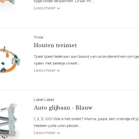
tijdje onder de pannen. Draai 'm ...
*
E-mailadres
Lees meer
Trixie
Abonneer
Houten treinset
* Lees hier de wettelijke bep
Tjoek tjoek! Iederaan aan boord van onze dierentrein om gez
rijden. Het belletje rinkelt ...
Lees meer
Label Label
Auto glijbaan - Blauw
1, 2, 3, GO! Wie is het snelst? Mama, papa, een vriendje of j
hebben jullie uren plezier...
Lees meer