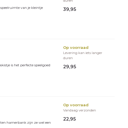
duren
peelruimte van je kleintje
39,95
Op voorraad
Levering kan iets langer
duren
istje is het perfecte speelgoed
29,95
s mee!
euwsbrief en word als eerste
tste trends, de nieuwste
aanbiedingen. En wanneer je je nu
Op voorraad
eerste bestelling met maar liefst
Vandaag verzonden
22,95
uten hamerbank zijn ze wel een