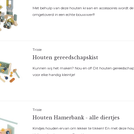
Met behulp van deze houten kraan en accessoires wordt de s
omgetoverd in een echte bouwwerf!
Trixie
Houten gereedschapskist
Kunnen wij het maken? Nou en of! Dit houten gereedschapsk
voor elke handig kleintje!
Vlieg met on
Schrijf je in voor onze ni
geïnformeerd over de laa
producten en de leukste 
Trixie
inschrijft, dan shop je je 
Houten Hamerbank - alle diertjes
10% korting!
Kindjes houden ervan om lekker te tikken! En met deze ho