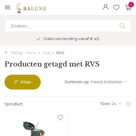
0
Gratis verzending vanaf € 45,-
Terug
Home
Tags
RVS
Producten getagd met RVS
Sorteren op:
Filter
Toon:
1 product