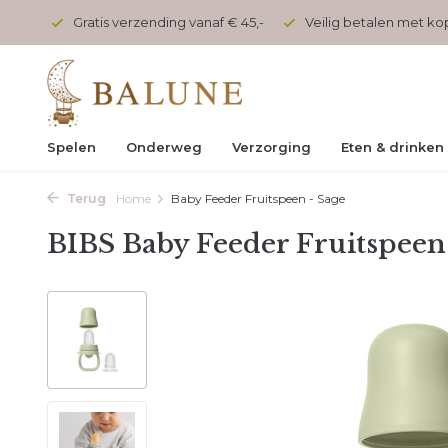
onden
Gratis verzending vanaf € 45,-
Veilig betalen met k
Spelen
Onderweg
Verzorging
Eten & drinken
Terug
Home
Baby Feeder Fruitspeen - Sage
BIBS Baby Feeder Fruitspeen