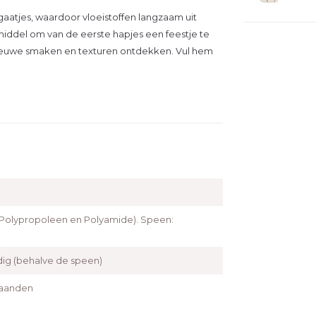
 gaatjes, waardoor vloeistoffen langzaam uit
middel om van de eerste hapjes een feestje te
 nieuwe smaken en texturen ontdekken. Vul hem
(Polypropoleen en Polyamide). Speen:
ig (behalve de speen)
maanden