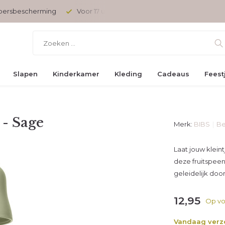
opersbescherming
Voor 17 uur besteld, vandaag verzonden
Slapen
Kinderkamer
Kleding
Cadeaus
Feest
 - Sage
Merk:
BIBS
Be
Laat jouw klein
deze fruitspee
geleidelijk do
12,95
Op vo
Vandaag ver