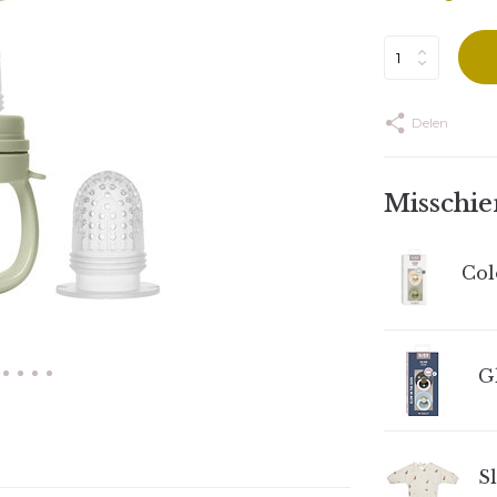
Delen
Misschien
Col
Gl
Sl