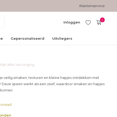
Gratis verzending vanaf € 45,-
Veilig betalen met kopersbesc
Klantenservice
0
Inloggen
je
Gepersonaliseerd
Uitvliegers
kijk alles Verzorging
Account
aanmaken
tje veilig smaken, texturen en kleine hapjes ontdekken met
n! Deze speen werkt als een zeef, waardoor smaken en hapjes
orkomen.
orraad
zonden