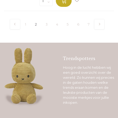
1
2
3
4
5
6
7
Trendspotters
Hoog in de lucht hebben wij
een goed overzicht over de
wereld. Zo kunnen wij precies
in de gaten houden welke
trends eraan komen en de
leukste producten van de
mooiste merkjes voor jullie
inkopen.