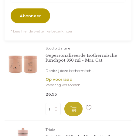
Vandaag verzonden
26,95
Abonneer
* Lees hier de wettelijke beperkingen
Studio Balune
Gepersonaliseerde Isothermische
lunchpot 350 ml - Mrs. Cat
Dankzij deze isothermisch...
Op voorraad
Vandaag verzonden
26,95
Trixie