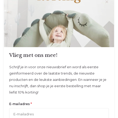
Studio Balune
Gepersonaliseerde Isothermische
lunchpot 500 ml - Mrs. Cat
Dankzij deze isothermisch...
Op voorraad
Vandaag verzonden
Vlieg met ons mee!
34,95
Schrijf je in voor onze nieuwsbrief en word als eerste
geïnformeerd over de laatste trends, de nieuwste
producten en de leukste aanbiedingen. En wanneer je je
nu inschrijft, dan shop je je eerste bestelling met maar
Studio Balune
liefst 10% korting!
Gepersonaliseerde Isothermische
lunchpot 350 ml - Mr. Dino
*
E-mailadres
Dankzij deze isothermisch...
Op voorraad