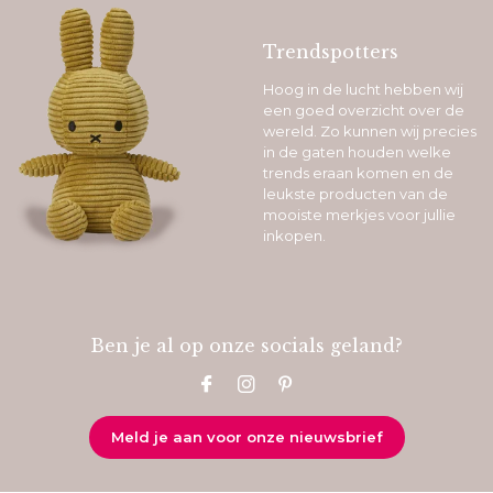
Trendspotters
Hoog in de lucht hebben wij
een goed overzicht over de
wereld. Zo kunnen wij precies
in de gaten houden welke
trends eraan komen en de
leukste producten van de
mooiste merkjes voor jullie
inkopen.
Ben je al op onze socials geland?
Meld je aan voor onze nieuwsbrief