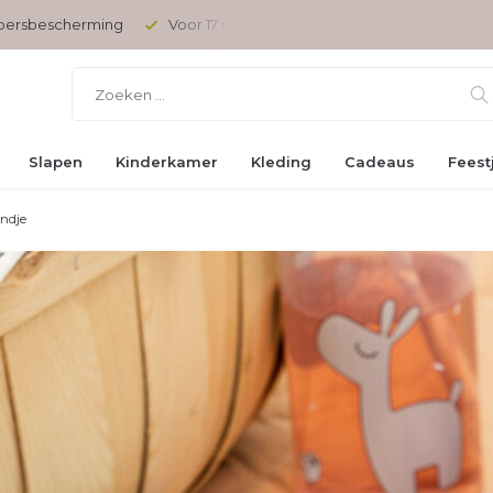
 besteld, vandaag verzonden
Gratis verzending vanaf € 45,-
Slapen
Kinderkamer
Kleding
Cadeaus
Feest
indje