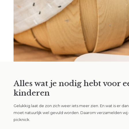
Alles wat je nodig hebt voor e
26 mei 2025
17 juli 20
kinderen
Zo wordt zwemmen
Dé 
 met je
met je baby waterpret
basi
Gelukkig laat de zon zich weer iets meer zien. En wat is er d
em je
voor groot en klein
moet natuurlijk wel gevuld worden. Daarom verzamelden wij 
Lees m
picknick.
Lees meer