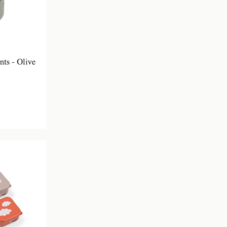
*
E-mailadres
Abonneer
* Lees hier de wettelijke bep