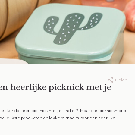
Delen
en heerlijke picknick met je
25
10 juli 2025
complete
Zo kleed je jouw
sschool checklist
kindje op warm
an leuker dan een picknick met je kindjes?! Maar die picknickmand
dagen
de leukste producten en lekkere snacks voor een heerlijke
eer
Lees meer