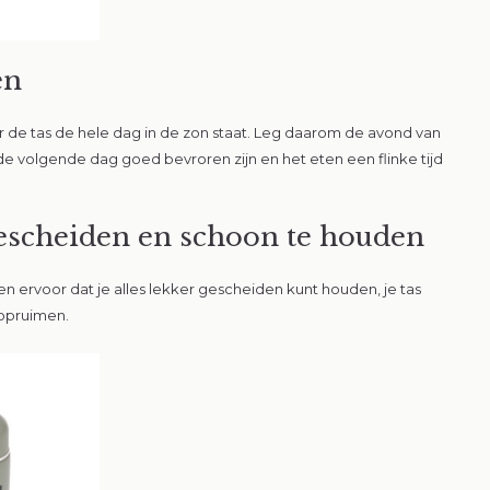
en
er de tas de hele dag in de zon staat. Leg daarom de avond van
e volgende dag goed bevroren zijn en het eten een flinke tijd
gescheiden en schoon te houden
Vlieg met on
en ervoor dat je alles lekker gescheiden kunt houden, je tas
 opruimen.
Schrijf je in voor onze ni
geïnformeerd over de laa
producten en de leukste 
inschrijft, dan shop je je 
10% korting!