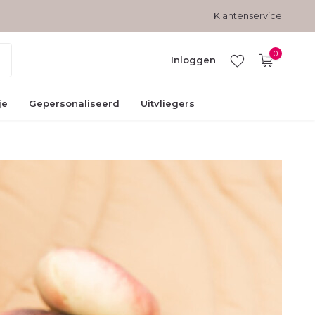
Veilig betalen met kopersbescherming
Klantenservice
0
Inloggen
je
Gepersonaliseerd
Uitvliegers
Account
aanmaken