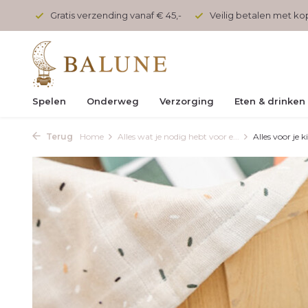
 45,-
Veilig betalen met kopersbescherming
Voor 17 uur
Spelen
Onderweg
Verzorging
Eten & drinken
Terug
Home
Alles wat je nodig hebt voor e...
Alles voor je k