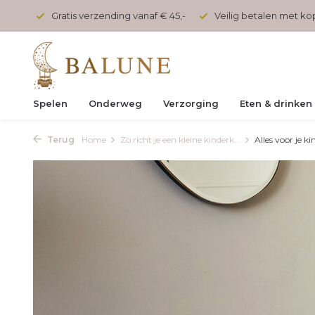
 45,-
Veilig betalen met kopersbescherming
Voor 17 uur
Spelen
Onderweg
Verzorging
Eten & drinken
Terug
Home
Zo richt je een kleine kinderk...
Alles voor je ki