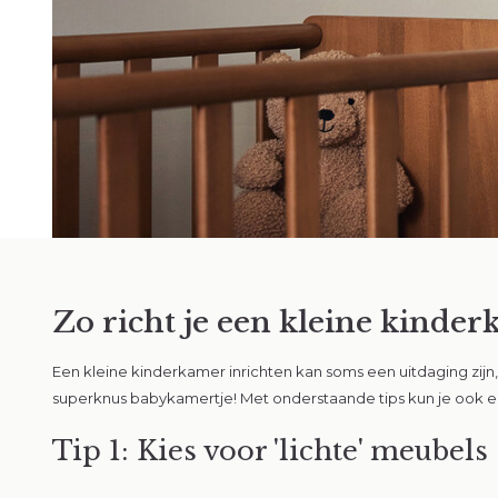
Zo richt je een kleine kinder
26 mei 2025
17 juli 20
Zo wordt zwemmen
Dé 
Een kleine kinderkamer inrichten kan soms een uitdaging zijn,
 met je
met je baby waterpret
basi
superknus babykamertje! Met onderstaande tips kun je ook een 
em je
voor groot en klein
Lees m
Tip 1: Kies voor 'lichte' meubels
Lees meer