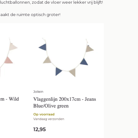
uchtballonnen, zodat de vloer weer lekker vrij blijft!
*
E-mailadres
aakt de ruimte optisch groter!
Abonneer
* Lees hier de wettelijke bep