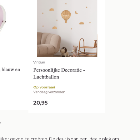
r
ijker gevoel te creëren. De deur is dan een ideale plek om