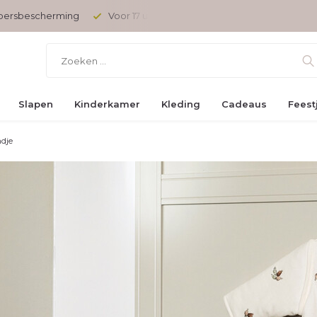
 besteld, vandaag verzonden
Gratis verzending vanaf € 45,-
Slapen
Kinderkamer
Kleding
Cadeaus
Feest
ndje