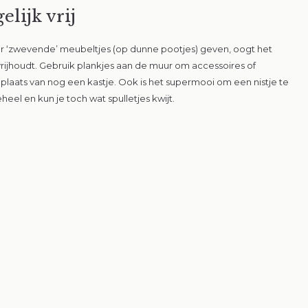
lijk vrij
or ‘zwevende’ meubeltjes (op dunne pootjes) geven, oogt het
vrijhoudt. Gebruik plankjes aan de muur om accessoires of
 plaats van nog een kastje. Ook is het supermooi om een nistje te
heel en kun je toch wat spulletjes kwijt.