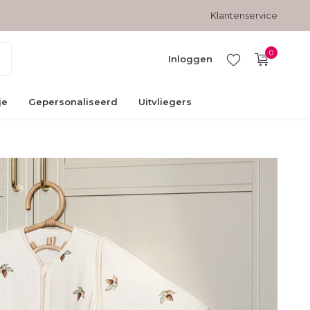
Veilig betalen met kopersbescherming
Klantenservice
0
Inloggen
je
Gepersonaliseerd
Uitvliegers
Account
aanmaken