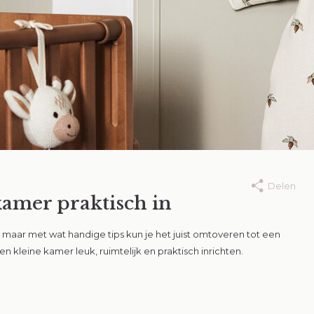
Delen
kamer praktisch in
25
10 juli 2025
complete
Zo kleed je jouw
 maar met wat handige tips kun je het juist omtoveren tot een
sschool checklist
kindje op warm
kleine kamer leuk, ruimtelijk en praktisch inrichten.
dagen
eer
Lees meer