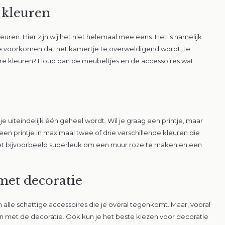
 kleuren
euren. Hier zijn wij het niet helemaal mee eens. Het is namelijk
 je voorkomen dat het kamertje te overweldigend wordt, te
rdere kleuren? Houd dan de meubeltjes en de accessoires wat
 uiteindelijk één geheel wordt. Wil je graag een printje, maar
Vlieg met on
en printje in maximaal twee of drie verschillende kleuren die
het bijvoorbeeld superleuk om een muur roze te maken en een
.
Schrijf je in voor onze ni
geïnformeerd over de laa
 met decoratie
producten en de leukste 
inschrijft, dan shop je je 
 alle schattige accessoires die je overal tegenkomt. Maar, vooral
10% korting!
egen met de decoratie. Ook kun je het beste kiezen voor decoratie