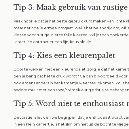
Tip 3: Maak gebruik van rustige
Vaak hoor je dat je het beste gebruik kunt maken van lichte kl
maar net hoe je ermee omgaat. Wel is het belangrijk om, wil
kiezen voor rustige, niet te felle kleuren. Wil je toch donke
lichter. Zo ontstaat er een fijn, knus plekje.
Tip 4: Kies een kleurenpalet
Door te werken met een kleurenpalet, zorg je dat het kamertje
ben je bang dat het te druk wordt? Ga dan bijvoorbeeld voor e
ook ergens anders in het kamertje weer terugkomen. Zo is 
andere muur met een roze/crèmekleurig printje te behangen
Tip 5: Word niet te enthousiast
Decoratie is leuk en we begrijpen dat je enthousiast wordt van
in een klein kamertje, is het slim om niet uit de bocht te vli