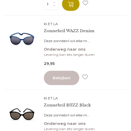
Ki ET LA
Zonnebril WAZZ Denim
Deze zonnebril wil elke m...
Onderweg naar ons
Levering kan iets langer duren
29,95
Vlieg met ons mee!
Bekijken
Schrijf je in voor onze nieuwsbrief en word als eerste
geïnformeerd over de laatste trends, de nieuwste
Ki ET LA
producten en de leukste aanbiedingen. En wanneer je je
Zonnebril BUZZ Black
nu inschrijft, dan shop je je eerste bestelling met maar
Deze zonnebril wil elke m...
liefst 10% korting!
Onderweg naar ons
Levering kan iets langer duren