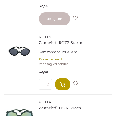
*
E-mailadres
32,95
Bekijken
Abonneer
Ki ET LA
* Lees hier de wettelijke beperkingen
Zonnebril ROZZ Storm
Deze zonnebril wil elke m...
Op voorraad
Vandaag verzonden
32,95
Ki ET LA
Zonnebril LION Green