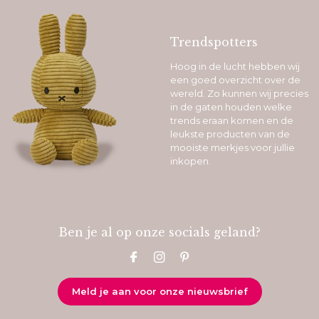
Trendspotters
Hoog in de lucht hebben wij
een goed overzicht over de
wereld. Zo kunnen wij precies
in de gaten houden welke
trends eraan komen en de
leukste producten van de
mooiste merkjes voor jullie
inkopen.
Ben je al op onze socials geland?
Meld je aan voor onze nieuwsbrief