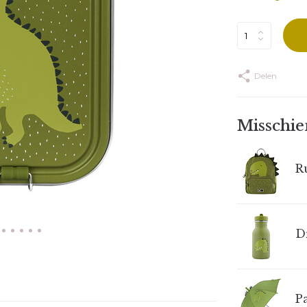
Delen
Misschien
R
Dr
P