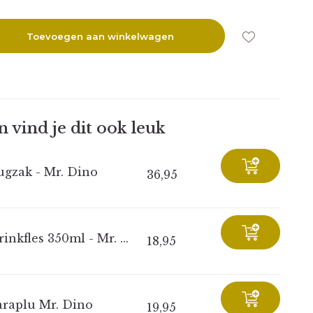
Toevoegen aan winkelwagen
 vind je dit ook leuk
ugzak - Mr. Dino
36,95
inkfles 350ml - Mr. ...
18,95
araplu Mr. Dino
19,95