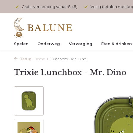
onden
Gratis verzending vanaf € 45,-
Veilig betalen met k
Spelen
Onderweg
Verzorging
Eten & drinken
Terug
Home
Lunchbox - Mr. Dino
Trixie Lunchbox - Mr. Dino