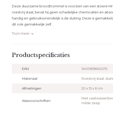
Deze duurzame broodtrommel is voorzien van een stoere Mr. D
roestvrij staal, bevat hij geen schadelijke chemicaliën en abs
handig en gebruiksvriendelijk is de sluiting. Deze is gemakkeli
dit ook gemakkelijk zelf...
Toon meer
Productspecificaties
EAN
5400858602015
Materiaal
Roestvrij staal, slui
Afmetingen
20 x 15 x 6 cm
Niet vaatwasserbe
Wasvoorschriften
milde zeep.