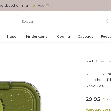
opersbescherming
Voor 17 uur besteld, vandaag verzonden
Slapen
Kinderkamer
Kleding
Cadeaus
Feest
Merk:
Trixie
Be
Deze duurzame,
naar school, ti
lekker vers!
29,95
Op v
Vandaag ver