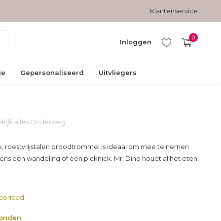
Gratis verzending vanaf € 45,-
Veilig betalen met kopersbesc
Klantenservice
0
Inloggen
je
Gepersonaliseerd
Uitvliegers
kijk alles Onderweg
Account
aanmaken
 roestvrijstalen broodtrommel is ideaal om mee te nemen
jdens een wandeling of een picknick. Mr. Dino houdt al het eten
oorraad
zonden