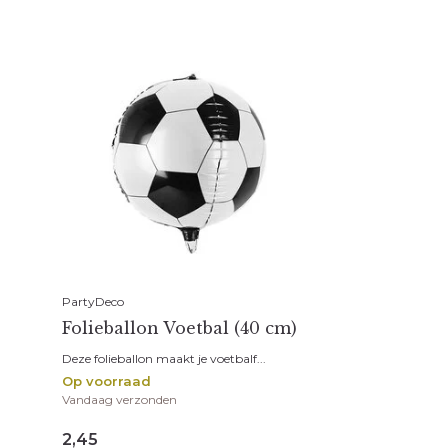
PartyDeco
Folieballon Voetbal (40 cm)
Deze folieballon maakt je voetbalf...
Op voorraad
Vandaag verzonden
2,45