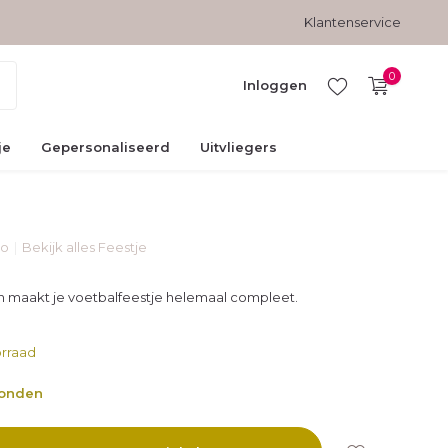
Gratis verzending vanaf € 45,-
Veilig betalen met kopersbesc
Klantenservice
0
Inloggen
je
Gepersonaliseerd
Uitvliegers
co
Bekijk alles Feestje
Account
aanmaken
n maakt je voetbalfeestje helemaal compleet.
rraad
zonden