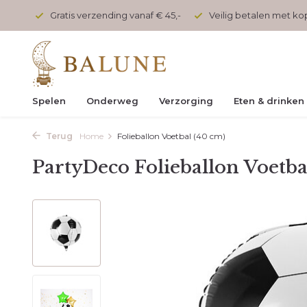
onden
Gratis verzending vanaf € 45,-
Veilig betalen met k
Spelen
Onderweg
Verzorging
Eten & drinken
Terug
Home
Folieballon Voetbal (40 cm)
PartyDeco Folieballon Voetba