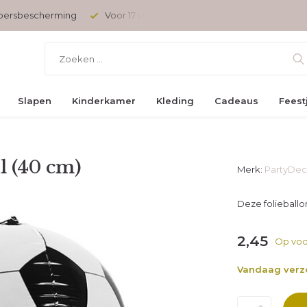
opersbescherming
Voor 17 uur besteld, vandaag verzonden
Slapen
Kinderkamer
Kleding
Cadeaus
Feest
l (40 cm)
Merk:
PartyDe
Deze folieballo
2,45
Op voo
Vandaag ver