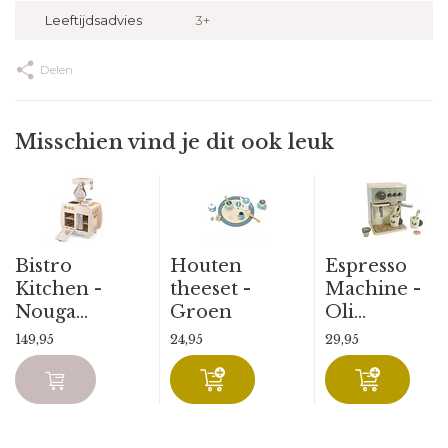
Leeftijdsadvies
3+
Delen
Misschien vind je dit ook leuk
Bistro
Houten
Espresso
Kitchen -
theeset -
Machine -
Nouga...
Groen
Oli...
149,95
24,95
29,95