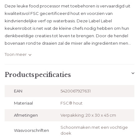
Deze leuke food processor met toebehoren is vervaardigd uit
kwaliteitsvol FSC gecertificeerd hout en voorzien van
kindvriendelijke verf op waterbasis. Deze Label Label
keukenrobot is net wat de kleine chefs nodig hebben om hun
denkbeeldige creaties tot leven te brengen. Door de hendel
bovenaan rond te draaien zal de mixer alle ingrediënten men...
Toon meer
Productspecificaties
EAN
5420067927631
Materiaal
FSC® hout
Afmetingen
Verpakking: 20 x 30 x 45 cm
Schoonmaken met een vochtige
Wasvoorschriften
doek