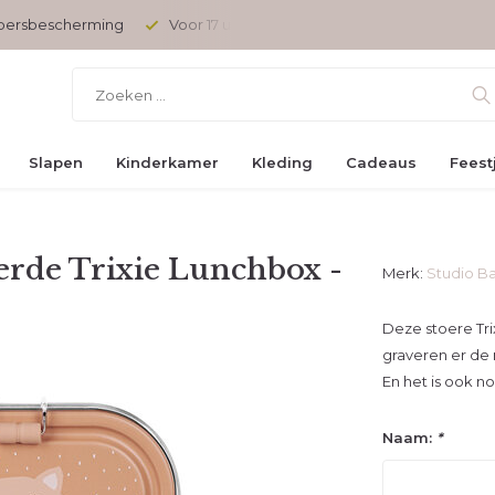
opersbescherming
Voor 17 uur besteld, vandaag verzonden
Slapen
Kinderkamer
Kleding
Cadeaus
Feest
erde Trixie Lunchbox -
Merk:
Studio B
Deze stoere Tri
graveren er de n
En het is ook n
Naam:
*