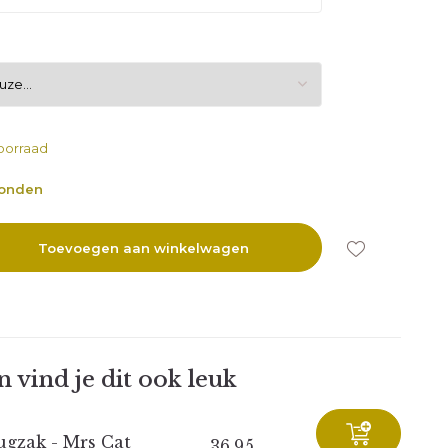
oorraad
zonden
Toevoegen aan winkelwagen
 vind je dit ook leuk
ugzak - Mrs Cat
36,95