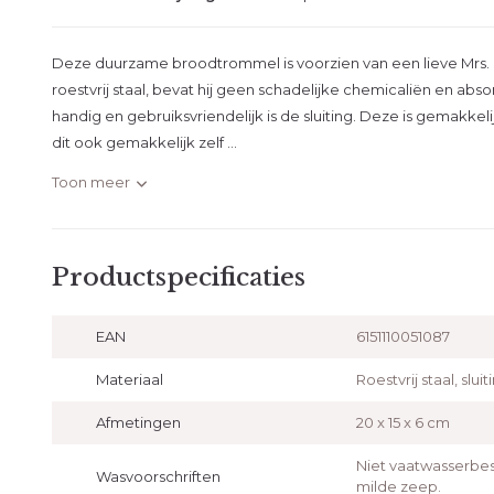
Deze duurzame broodtrommel is voorzien van een lieve Mrs. C
roestvrij staal, bevat hij geen schadelijke chemicaliën en abs
handig en gebruiksvriendelijk is de sluiting. Deze is gemakkeli
dit ook gemakkelijk zelf ...
Toon meer
Productspecificaties
EAN
6151110051087
Materiaal
Roestvrij staal, slui
Afmetingen
20 x 15 x 6 cm
Niet vaatwasserbe
Wasvoorschriften
milde zeep.