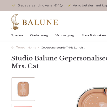
onden
Gratis verzending vanaf € 45,-
Veilig betalen met k
Spelen
Onderweg
Verzorging
Eten & drinken
Terug
Home
Gepersonaliseerde Trixie Lunch...
Studio Balune Gepersonalise
Mrs. Cat