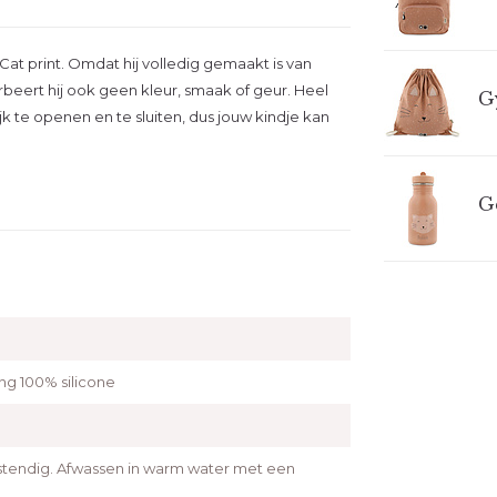
at print. Omdat hij volledig gemaakt is van
orbeert hij ook geen kleur, smaak of geur. Heel
G
jk te openen en te sluiten, dus jouw kindje kan
G
ting 100% silicone
stendig. Afwassen in warm water met een