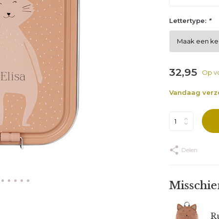
Lettertype:
*
32,95
Op v
Vandaag ver
Delen
Misschien
R