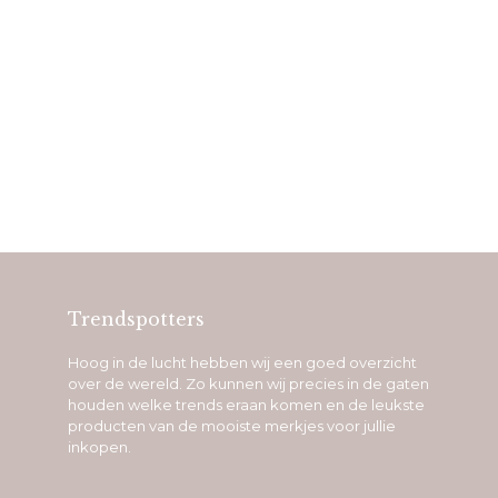
Trendspotters
Hoog in de lucht hebben wij een goed overzicht
over de wereld. Zo kunnen wij precies in de gaten
houden welke trends eraan komen en de leukste
producten van de mooiste merkjes voor jullie
inkopen.