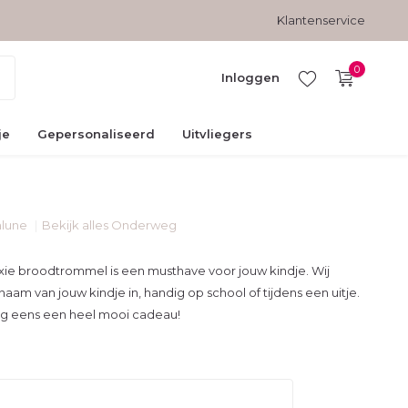
Gratis verzending vanaf € 45,-
Veilig betalen met kopersbesc
Klantenservice
0
Inloggen
je
Gepersonaliseerd
Uitvliegers
alune
Bekijk alles Onderweg
Account
aanmaken
xie broodtrommel is een musthave voor jouw kindje. Wij
aam van jouw kindje in, handig op school of tijdens een uitje.
og eens een heel mooi cadeau!