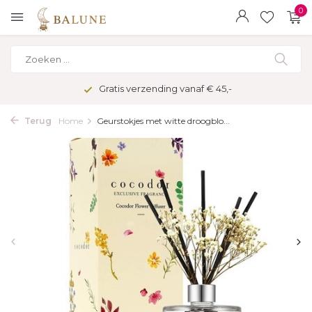
0
Gratis verzending vanaf € 45,-
Terug
Home
Geurstokjes met witte droogblo...