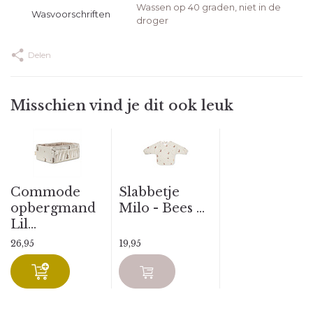
Wassen op 40 graden, niet in de
Wasvoorschriften
droger
Delen
Misschien vind je dit ook leuk
Commode
Slabbetje
opbergmand
Milo - Bees ...
Lil...
26,95
19,95