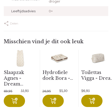
droger
Leeftijdsadvies
0+
Delen
Misschien vind je dit ook leuk
Slaapzak
Hydrofiele
Toilettas
Agnes -
doek Bora -...
Vigga - Drea..
Dream...
55,95
21,50
26,95
69,95
26,95