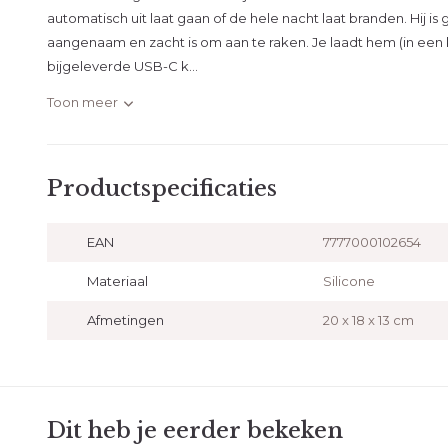
automatisch uit laat gaan of de hele nacht laat branden. Hij is 
aangenaam en zacht is om aan te raken. Je laadt hem (in een 
bijgeleverde USB-C k...
Toon meer
Productspecificaties
EAN
7777000102654
Materiaal
Silicone
Afmetingen
20 x 18 x 13 cm
Dit heb je eerder bekeken