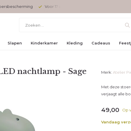
opersbescherming
Voor 17 uur besteld, vandaag verzonden
Slapen
Kinderkamer
Kleding
Cadeaus
Feest
 LED nachtlamp - Sage
Merk:
Atelier P
Met deze stoere 
verjaagt alle 
49,00
Op v
Vandaag ver