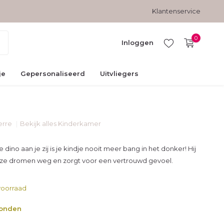
Gratis verzending vanaf € 45,-
Veilig betalen met kopersbesc
Klantenservice
0
Inloggen
je
Gepersonaliseerd
Uitvliegers
ierre
Bekijk alles Kinderkamer
Account
aanmaken
dino aan je zij is je kindje nooit meer bang in het donker! Hij
boze dromen weg en zorgt voor een vertrouwd gevoel.
oorraad
zonden