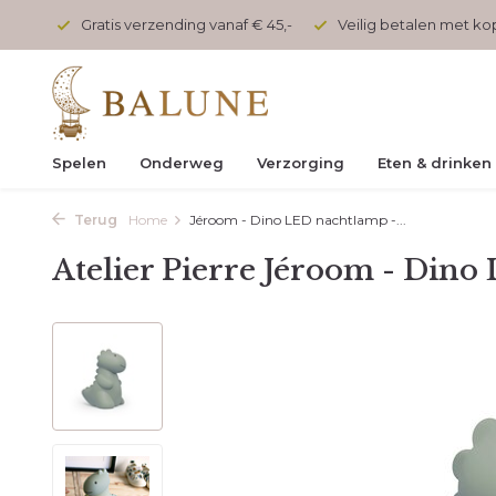
onden
Gratis verzending vanaf € 45,-
Veilig betalen met k
Spelen
Onderweg
Verzorging
Eten & drinken
Terug
Home
Jéroom - Dino LED nachtlamp -...
Atelier Pierre Jéroom - Dino