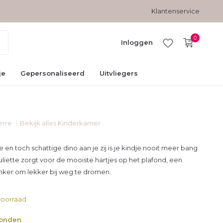
Gratis verzending vanaf € 45,-
Veilig betalen met kopersbesc
Klantenservice
0
Inloggen
je
Gepersonaliseerd
Uitvliegers
ierre
Bekijk alles Kinderkamer
Account
aanmaken
 en toch schattige dino aan je zij is je kindje nooit meer bang
Juliette zorgt voor de mooiste hartjes op het plafond, een
donker om lekker bij weg te dromen.
oorraad
zonden