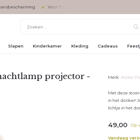
opersbescherming
Voor 17 uur besteld, vandaag verzonden
Slapen
Kinderkamer
Kleding
Cadeaus
Feest
 nachtlamp projector -
Merk:
Atelier P
Met deze stoere
in het donker! 
lichtje in het 
49,00
Op v
Vandaag ver