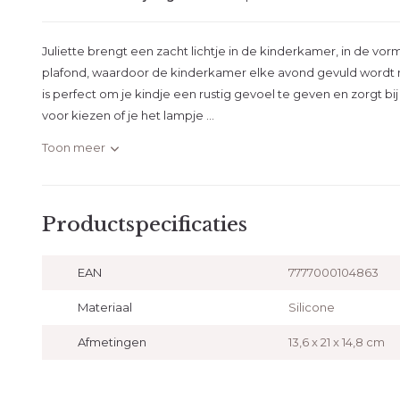
Juliette brengt een zacht lichtje in de kinderkamer, in de vorm
plafond, waardoor de kinderkamer elke avond gevuld wordt
is perfect om je kindje een rustig gevoel te geven en zorgt bij 
voor kiezen of je het lampje ...
Toon meer
Productspecificaties
EAN
7777000104863
Materiaal
Silicone
Afmetingen
13,6 x 21 x 14,8 cm