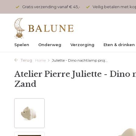
onden
Gratis verzending vanaf € 45,-
Veilig betalen met k
Spelen
Onderweg
Verzorging
Eten & drinken
Terug
Home
Juliette - Dino nachtlamp proj...
Atelier Pierre Juliette - Dino
Zand