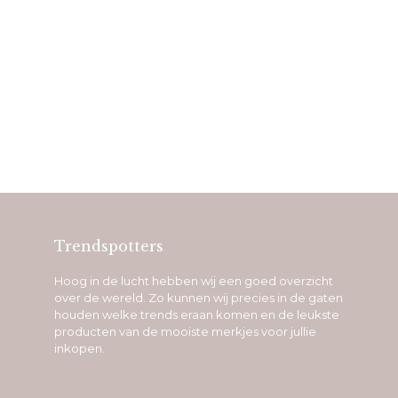
Trendspotters
Hoog in de lucht hebben wij een goed overzicht
over de wereld. Zo kunnen wij precies in de gaten
houden welke trends eraan komen en de leukste
producten van de mooiste merkjes voor jullie
inkopen.