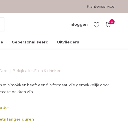
Gratis verzending vanaf € 45,-
Veilig betalen met kopersbesc
Klantenservice
0
Inloggen
je
Gepersonaliseerd
Uitvliegers
Deer
Bekijk alles Eten & drinken
Account
aanmaken
h minimokken heeft een fijn formaat, die gemakkelijk door
ast te pakken zijn.
order
iets langer duren