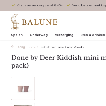
onden
Gratis verzending vanaf € 45,-
Veilig betalen met k
Spelen
Onderweg
Verzorging
Eten & drinken
Terug
Home
Kiddish mini mok Croco Powder ...
Done by Deer Kiddish mini m
pack)