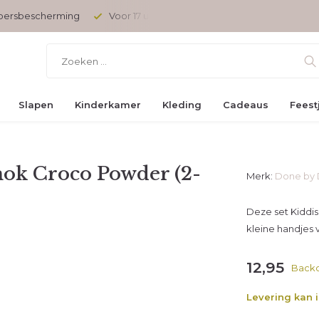
opersbescherming
Voor 17 uur besteld, vandaag verzonden
Slapen
Kinderkamer
Kleding
Cadeaus
Feest
ok Croco Powder (2-
Merk:
Done by 
Deze set Kiddis
kleine handjes v
12,95
Back
Levering kan 