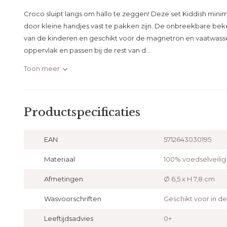
Croco sluipt langs om hallo te zeggen! Deze set Kiddish mini
door kleine handjes vast te pakken zijn. De onbreekbare beke
van de kinderen en geschikt voor de magnetron en vaatwas
oppervlak en passen bij de rest van d...
Toon meer
Productspecificaties
EAN
5712643030195
Materiaal
100% voedselveilig 
Afmetingen
Ø 6,5 x H 7,8 cm
Wasvoorschriften
Geschikt voor in d
Leeftijdsadvies
0+