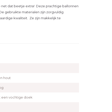
e net dat beetje extra! Deze prachtige ballonnen
De gebruikte materialen zijn zorgvuldig
dige kwaliteit. Ze zijn makkelijk te
en hout
og
een vochtige doek