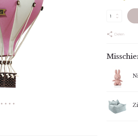
Delen
Misschien
Ni
Zi