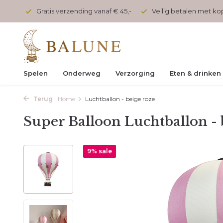
onden
Gratis verzending vanaf € 45,-
Veilig betalen met k
Spelen
Onderweg
Verzorging
Eten & drinken
Terug
Home
Luchtballon - beige roze
Super Balloon Luchtballon - 
9% sale