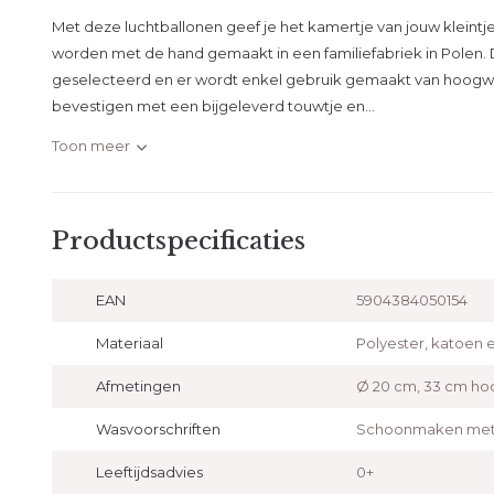
Met deze luchtballonen geef je het kamertje van jouw kleintj
worden met de hand gemaakt in een familiefabriek in Polen. 
geselecteerd en er wordt enkel gebruik gemaakt van hoogwaar
bevestigen met een bijgeleverd touwtje en...
Toon meer
Productspecificaties
EAN
5904384050154
Materiaal
Polyester, katoen 
Afmetingen
Ø 20 cm, 33 cm ho
Wasvoorschriften
Schoonmaken met 
Leeftijdsadvies
0+