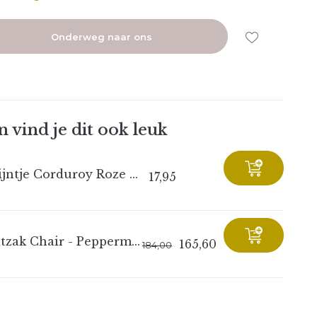
Onderweg naar ons
 vind je dit ook leuk
jntje Corduroy Roze ...
17,95
tzak Chair - Pepperm...
165,60
184,00