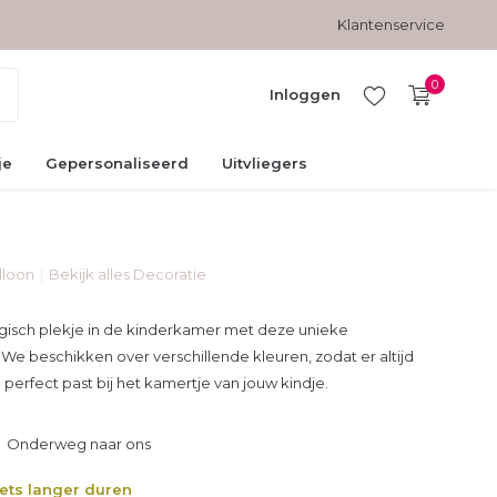
Gratis verzending vanaf € 45,-
Veilig betalen met kopersbesc
Klantenservice
0
Inloggen
je
Gepersonaliseerd
Uitvliegers
lloon
Bekijk alles Decoratie
Account
aanmaken
isch plekje in de kinderkamer met deze unieke
 We beschikken over verschillende kleuren, zodat er altijd
ie perfect past bij het kamertje van jouw kindje.
Onderweg naar ons
iets langer duren