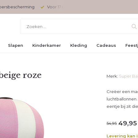
opersbescherming
Voor 17 uur besteld, vandaag verzonden
Slapen
Kinderkamer
Kleding
Cadeaus
Feest
beige roze
Merk:
Super Ba
Creëer een mag
luchtballonnen.
eentje bij zit d
49,95
54,95
Levering kan 