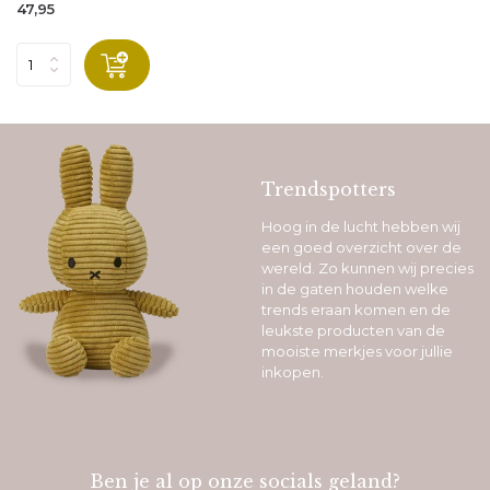
47,95
Trendspotters
Hoog in de lucht hebben wij
een goed overzicht over de
wereld. Zo kunnen wij precies
in de gaten houden welke
trends eraan komen en de
leukste producten van de
mooiste merkjes voor jullie
inkopen.
Ben je al op onze socials geland?