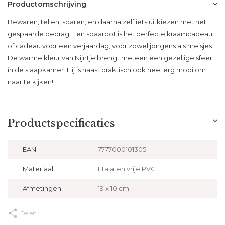
Productomschrijving
Bewaren, tellen, sparen, en daarna zelf iets uitkiezen met het
gespaarde bedrag. Een spaarpot is het perfecte kraamcadeau
of cadeau voor een verjaardag, voor zowel jongens als meisjes.
De warme kleur van Nijntje brengt meteen een gezellige sfeer
in de slaapkamer. Hij is naast praktisch ook heel erg mooi om
naar te kijken!
Productspecificaties
EAN
7777000101305
Materiaal
Ftalaten vrije PVC
Afmetingen
19 x 10 cm
Delen