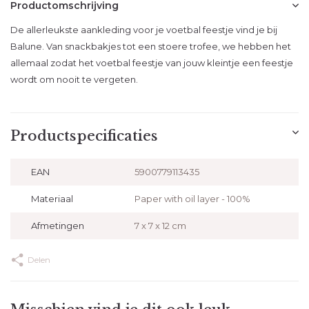
Productomschrijving
De allerleukste aankleding voor je voetbal feestje vind je bij
Balune. Van snackbakjes tot een stoere trofee, we hebben het
allemaal zodat het voetbal feestje van jouw kleintje een feestje
wordt om nooit te vergeten.
Productspecificaties
EAN
5900779113435
Materiaal
Paper with oil layer - 100%
Afmetingen
7 x 7 x 12 cm
Delen