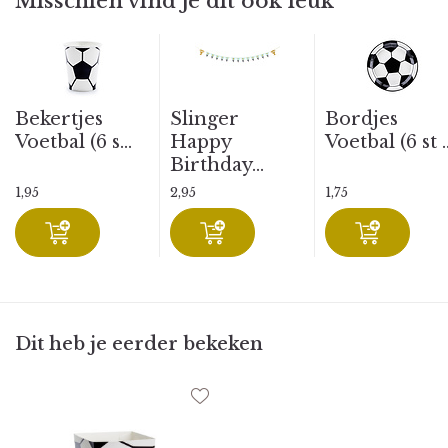
Misschien vind je dit ook leuk
Bekertjes
Slinger
Bordjes
Voetbal (6 s...
Happy
Voetbal (6 st ..
Birthday...
1,95
2,95
1,75
Dit heb je eerder bekeken