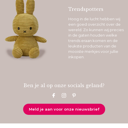
Trendspotters
Hoog in de lucht hebben wij
een goed overzicht over de
wereld. Zo kunnen wij precies
in de gaten houden welke
trends eraan komen en de
leukste producten van de
mooiste merkjes voor jullie
inkopen.
Ben je al op onze socials geland?
Meld je aan voor onze nieuwsbrief