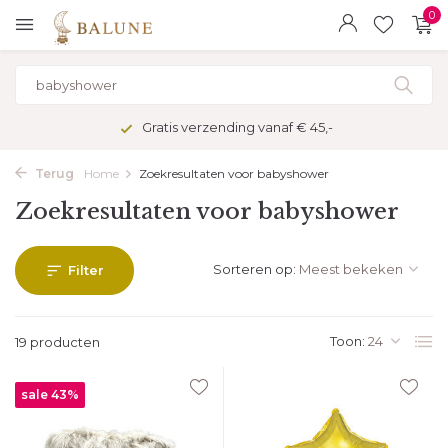
0
Veilig betalen met kopersbescherming
Terug
Home
Zoekresultaten voor babyshower
Zoekresultaten voor babyshower
Sorteren op:
Filter
Toon:
19 producten
sale 43%