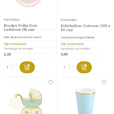
PartyDeco
PartyDeco
Bordjes Polka Dots
Folieballon Ooievaar (103 x
Vlieg met ons mee!
Lichtroze (18 cm)
60 cm)
Met deze kartonnen bord...
Deze prachtige foliebal...
Schrijf je in voor onze nieuwsbrief en word als eerste
Op voorraad
Op voorraad
geïnformeerd over de laatste trends, de nieuwste
Vandaag verzonden
Vandaag verzonden
producten en de leukste aanbiedingen. En wanneer je je
2,25
3,95
nu inschrijft, dan shop je je eerste bestelling met maar
liefst 10% korting!
*
E-mailadres
Abonneer