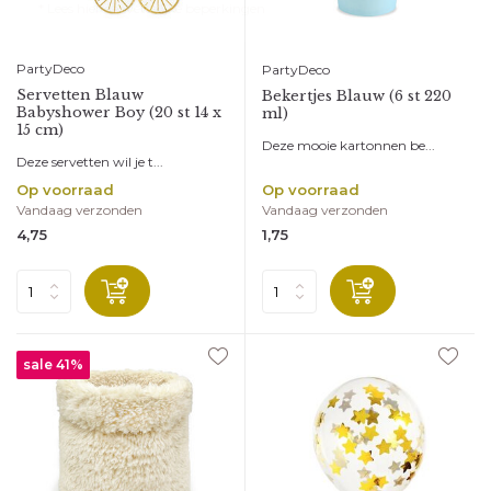
* Lees hier de wettelijke beperkingen
PartyDeco
PartyDeco
Servetten Blauw
Bekertjes Blauw (6 st 220
Babyshower Boy (20 st 14 x
ml)
15 cm)
Deze mooie kartonnen be...
Deze servetten wil je t...
Op voorraad
Op voorraad
Vandaag verzonden
Vandaag verzonden
4,75
1,75
sale 41%