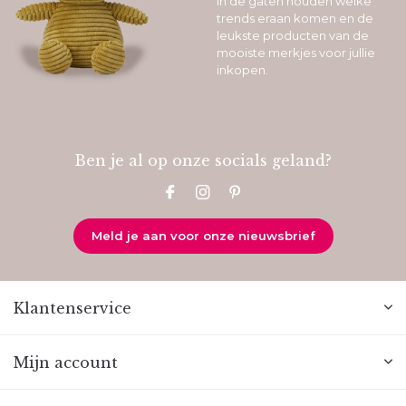
in de gaten houden welke
trends eraan komen en de
leukste producten van de
mooiste merkjes voor jullie
inkopen.
Ben je al op onze socials geland?
Meld je aan voor onze nieuwsbrief
Klantenservice
Mijn account