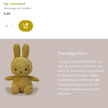
Op voorraad
Vandaag verzonden
3,25
Trendspotters
Hoog in de lucht hebben wij
een goed overzicht over de
wereld. Zo kunnen wij precies
in de gaten houden welke
trends eraan komen en de
leukste producten van de
mooiste merkjes voor jullie
inkopen.