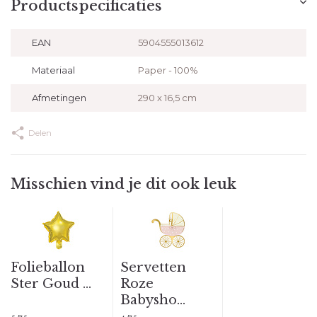
Productspecificaties
EAN
5904555013612
Materiaal
Paper - 100%
Afmetingen
290 x 16,5 cm
Delen
Misschien vind je dit ook leuk
Folieballon
Servetten
Ster Goud ...
Roze
Babysho...