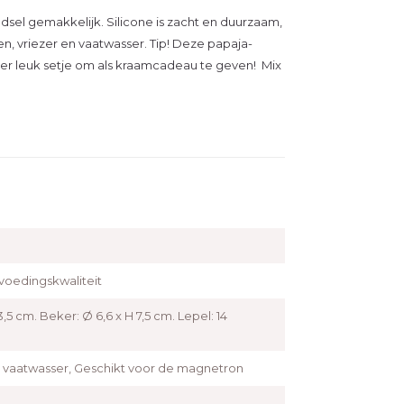
l gemakkelijk. Silicone is zacht en duurzaam,
n, vriezer en vaatwasser. Tip! Deze papaja-
er leuk setje om als kraamcadeau te geven! Mix
Vlieg met on
Schrijf je in voor onze ni
geïnformeerd over de laa
 voedingskwaliteit
producten en de leukste 
3,5 cm. Beker: Ø 6,6 x H 7,5 cm. Lepel: 14
inschrijft, dan shop je je 
10% korting!
e vaatwasser, Geschikt voor de magnetron
*
E-mailadres