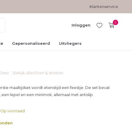
Gratis verzending vanaf € 45,-
Veilig betalen met kopersbesc
Klantenservice
0
Inloggen
je
Gepersonaliseerd
Uitvliegers
Deer
Bekijk alles Eten & drinken
Account
aanmaken
rste maaltijdset wordt etenstijd een feestje. De set bevat
een lepel en een minimok, allemaal met antislip.
Op voorraad
zonden