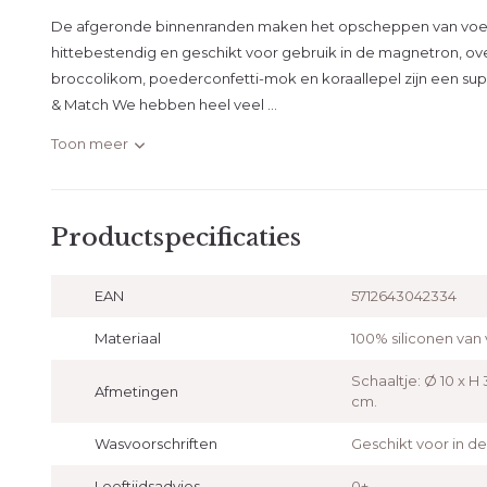
De afgeronde binnenranden maken het opscheppen van voedse
hittebestendig en geschikt voor gebruik in de magnetron, ove
broccolikom, poederconfetti-mok en koraallepel zijn een sup
& Match We hebben heel veel ...
Toon meer
Productspecificaties
EAN
5712643042334
Materiaal
100% siliconen van
Schaaltje: Ø 10 x H 
Afmetingen
cm.
Wasvoorschriften
Geschikt voor in d
Leeftijdsadvies
0+