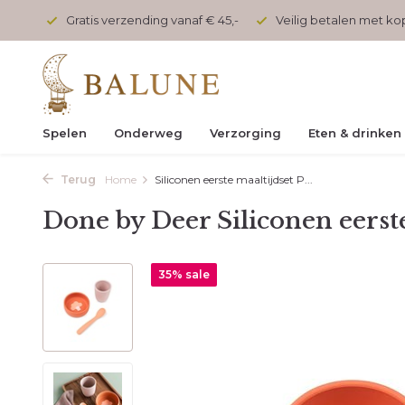
onden
Gratis verzending vanaf € 45,-
Veilig betalen met k
Spelen
Onderweg
Verzorging
Eten & drinken
Terug
Home
Siliconen eerste maaltijdset P...
Done by Deer Siliconen eerst
35% sale