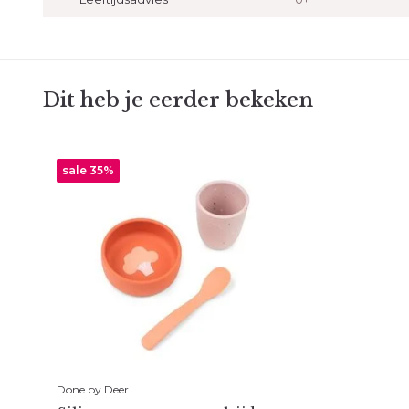
Dit heb je eerder bekeken
sale 35%
Done by Deer