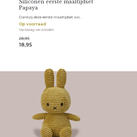
Siliconen eerste maaltijdset
Papaya
Dankzij deze eerste maaltijdset wo...
Op voorraad
Vandaag verzonden
28,95
18,95