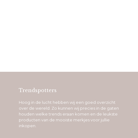
Trendspotters
Hoog in de lucht hebben wij een goed overzicht
over de wereld. Zo kunnen wij precies in de gaten
houden welke trends eraan komen en de leukste
producten van de mooiste merkjes voor jullie
inkopen.