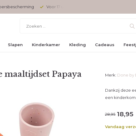
opersbescherming
Voor 17 uur besteld, vandaag verzonden
Slapen
Kinderkamer
Kleding
Cadeaus
Feest
e maaltijdset Papaya
Merk:
Done by 
Dankzij deze ee
een kinderkom, 
18,95
28,95
Vandaag ver