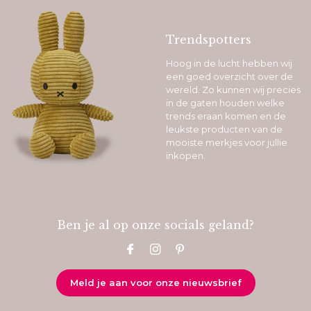
Trendspotters
Hoog in de lucht hebben wij
een goed overzicht over de
wereld. Zo kunnen wij precies
in de gaten houden welke
trends eraan komen en de
leukste producten van de
mooiste merkjes voor jullie
inkopen.
Ben je al op onze socials geland?
Meld je aan voor onze nieuwsbrief