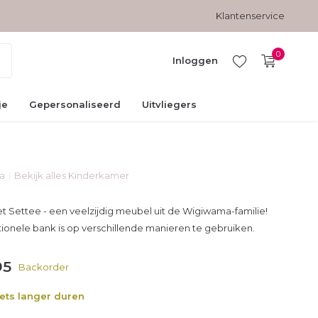
erzonden
Gratis verzending vanaf € 45,-
Klantenservice
0
Inloggen
je
Gepersonaliseerd
Uitvliegers
a
Bekijk alles Kinderkamer
Account
aanmaken
 Settee - een veelzijdig meubel uit de Wigiwama-familie!
ionele bank is op verschillende manieren te gebruiken.
95
Backorder
iets langer duren