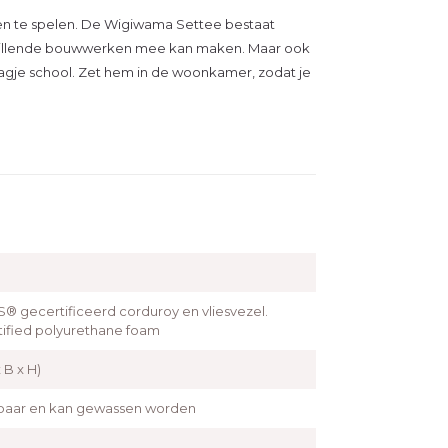
 en te spelen. De Wigiwama Settee bestaat
erschillende bouwwerken mee kan maken. Maar ook
agje school. Zet hem in de woonkamer, zodat je
 gecertificeerd corduroy en vliesvezel.
rtified polyurethane foam
 B x H)
baar en kan gewassen worden