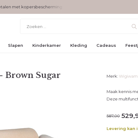
betalen met kopersbescherming
Voor 17 uur besteld, vandaag v
Slapen
Kinderkamer
Kleding
Cadeaus
Feest
 - Brown Sugar
Merk:
Wigiwam
Maak kennis met
Deze multifunct
529,
587,00
Levering kan 