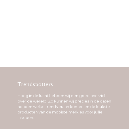
Trendspotters
Hoog in de lucht hebben wij een goed overzicht
over de wereld. Zo kunnen wij precies in de gaten
houden welke trends eraan komen en de leukste
producten van de mooiste merkjes voor jullie
inkopen.