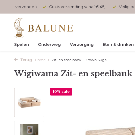
 vandaag verzonden
Gratis verzending vanaf € 45,-
Veilig 
Spelen
Onderweg
Verzorging
Eten & drinken
Terug
Home
Zit- en speelbank - Brown Suga...
Wigiwama Zit- en speelbank
10% sale