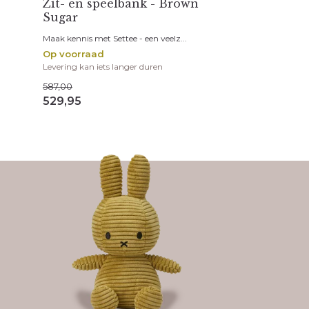
Zit- en speelbank - Brown
Sugar
Maak kennis met Settee - een veelz...
Op voorraad
Levering kan iets langer duren
587,00
529,95