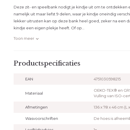
Deze zit- en speelbank nodigt je kindje uit om te ontdekken
namelijk uit maar liefst 9 delen, waar je kindje oneindig v
lekker uitrusten kan op deze bank heel goed, zeker na een d
kindje een eigen plekje heeft. Of op...
Toon meer
Productspecificaties
EAN
4751030598215
OEKO-TEX® en GRS®
Materiaal
Vulling van ISO-ce
Afmetingen
136 x 78 x 46 cm (L x
Wasvoorschriften
De hoes is afneem
Leeftijdsadvies
1+