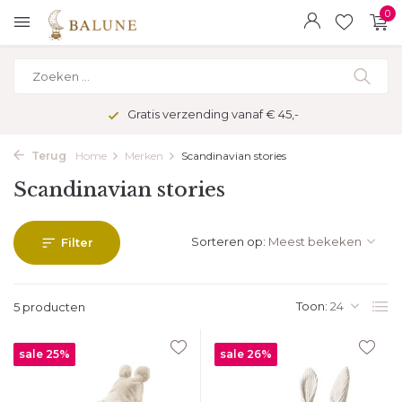
0
Gratis verzending vanaf € 45,-
Terug
Home
Merken
Scandinavian stories
Scandinavian stories
Sorteren op:
Filter
Toon:
5 producten
sale 25%
sale 26%