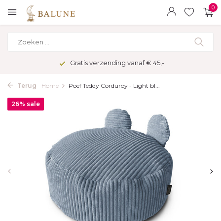
0
Gratis verzending vanaf € 45,-
Terug
Home
Poef Teddy Corduroy - Light bl...
26% sale