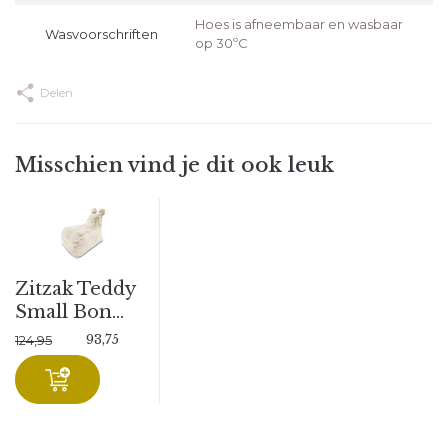
Hoes is afneembaar en wasbaar
Wasvoorschriften
op 30ºC
Delen
Misschien vind je dit ook leuk
Zitzak Teddy
Small Bon...
93,75
124,95