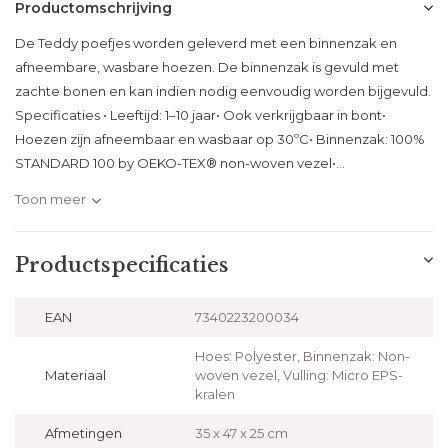
Productomschrijving
De Teddy poefjes worden geleverd met een binnenzak en
afneembare, wasbare hoezen. De binnenzak is gevuld met
zachte bonen en kan indien nodig eenvoudig worden bijgevuld.
Specificaties • Leeftijd: 1–10 jaar• Ook verkrijgbaar in bont•
Hoezen zijn afneembaar en wasbaar op 30ºC• Binnenzak: 100%
STANDARD 100 by OEKO-TEX® non-woven vezel•...
Toon meer
Productspecificaties
EAN
7340223200034
Hoes: Polyester, Binnenzak: Non-
Materiaal
woven vezel, Vulling: Micro EPS-
kralen
Afmetingen
35 x 47 x 25 cm