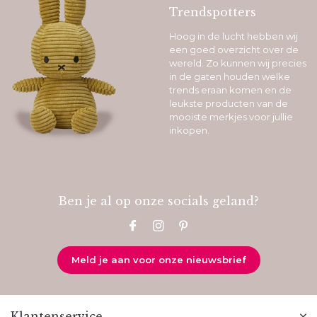
Trendspotters
Hoog in de lucht hebben wij
een goed overzicht over de
wereld. Zo kunnen wij precies
in de gaten houden welke
trends eraan komen en de
leukste producten van de
mooiste merkjes voor jullie
inkopen.
Ben je al op onze socials geland?
Meld je aan voor onze nieuwsbrief
Klantenservice