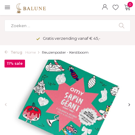
0
Gratis verzending vanaf € 45,-
Terug
Home
Reuzenposter - Kerstboom
11% sale