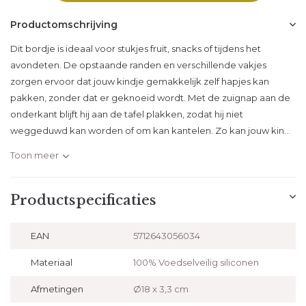
Productomschrijving
Dit bordje is ideaal voor stukjes fruit, snacks of tijdens het
avondeten. De opstaande randen en verschillende vakjes
zorgen ervoor dat jouw kindje gemakkelijk zelf hapjes kan
pakken, zonder dat er geknoeid wordt. Met de zuignap aan de
onderkant blijft hij aan de tafel plakken, zodat hij niet
weggeduwd kan worden of om kan kantelen. Zo kan jouw kin...
Toon meer
Productspecificaties
EAN
5712643056034
Materiaal
100% Voedselveilig siliconen
Afmetingen
Ø18 x 3,3 cm