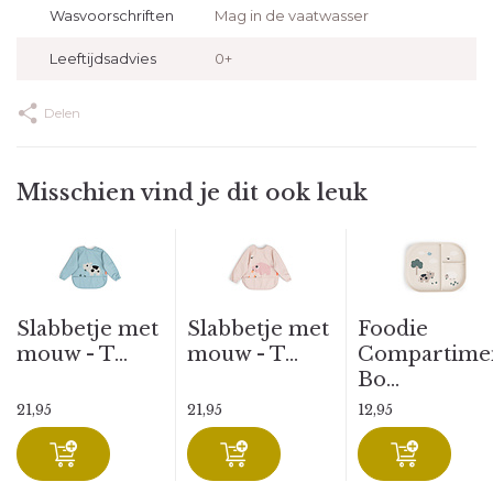
Wasvoorschriften
Mag in de vaatwasser
Leeftijdsadvies
0+
Delen
Misschien vind je dit ook leuk
Slabbetje met
Slabbetje met
Foodie
mouw - T...
mouw - T...
Compartime
Bo...
21,95
21,95
12,95