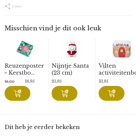
Delen
Misschien vind je dit ook leuk
Reuzenposter
Nijntje Santa
Vilten
- Kerstbo...
(23 cm)
activiteitenbo
16,95
25,95
31,95
19,00
Dit heb je eerder bekeken