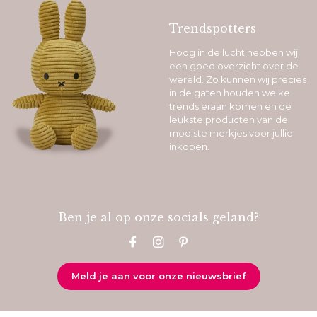
Trendspotters
Hoog in de lucht hebben wij
een goed overzicht over de
wereld. Zo kunnen wij precies
in de gaten houden welke
trends eraan komen en de
leukste producten van de
mooiste merkjes voor jullie
inkopen.
Ben je al op onze socials geland?
Meld je aan voor onze nieuwsbrief