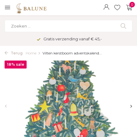
0
Gratis verzending vanaf € 45,-
Terug
Home
Vilten kerstboom adventskalend...
18% sale