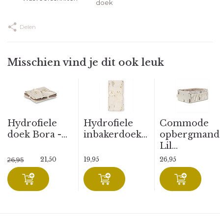
doek
Delen
Misschien vind je dit ook leuk
Hydrofiele
Hydrofiele
Commode
doek Bora -...
inbakerdoek...
opbergmand
Lil...
21,50
19,95
26,95
26,95