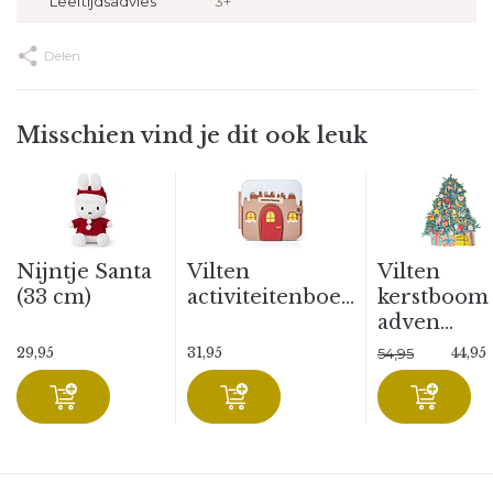
Leeftijdsadvies
3+
Delen
Misschien vind je dit ook leuk
Nijntje Santa
Vilten
Vilten
(33 cm)
activiteitenboe...
kerstboom
adven...
29,95
31,95
44,95
54,95